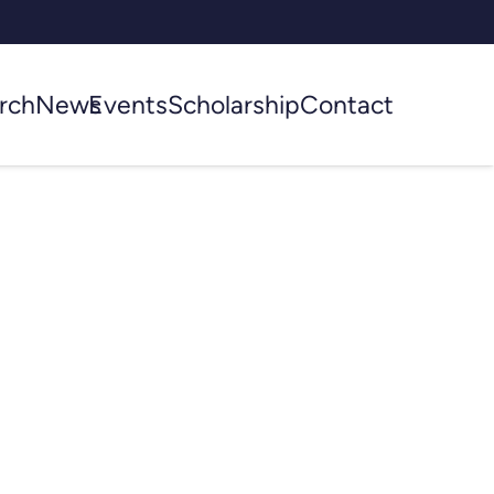
rch
News
Events
Scholarship
Contact