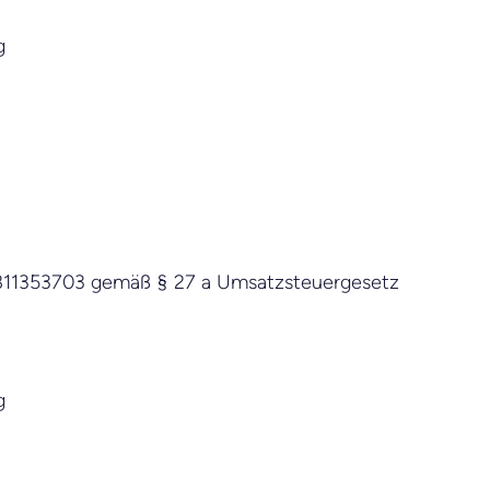
g
 811353703 gemäß § 27 a Umsatzsteuergesetz
g