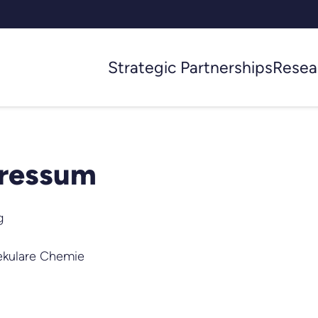
Strategic Partnerships
Resea
pressum
g
ekulare Chemie